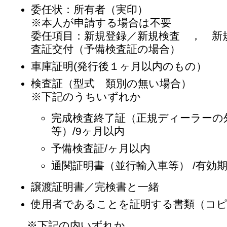
委任状：所有者（実印）
※本人が申請する場合は不要
委任項目：新規登録／新規検査 ， 新
査証交付（予備検査証の場合）
車庫証明(発行後１ヶ月以内のもの）
検査証（型式 類別の無い場合）
※下記のうちいずれか
完成検査終了証（正規ディーラーの
等）/9ヶ月以内
予備検査証/ヶ月以内
通関証明書（並行輸入車等） /有効
譲渡証明書／完検書と一緒
使用者であることを証明する書類（コピ
※下記の内いずれか