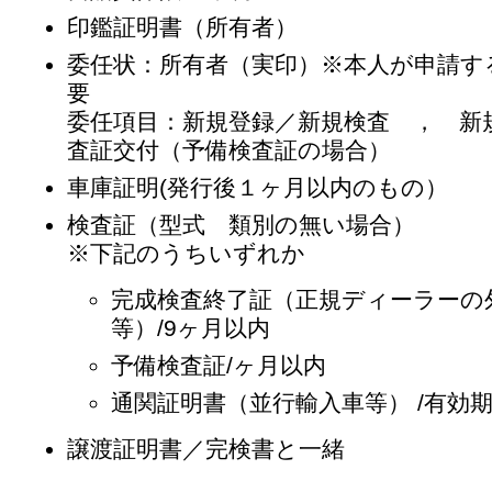
印鑑証明書（所有者）
委任状：所有者（実印）※本人が申請す
要
委任項目：新規登録／新規検査 ， 新
査証交付（予備検査証の場合）
車庫証明(発行後１ヶ月以内のもの）
検査証（型式 類別の無い場合）
※下記のうちいずれか
完成検査終了証（正規ディーラーの
等）/9ヶ月以内
予備検査証/ヶ月以内
通関証明書（並行輸入車等） /有効
譲渡証明書／完検書と一緒